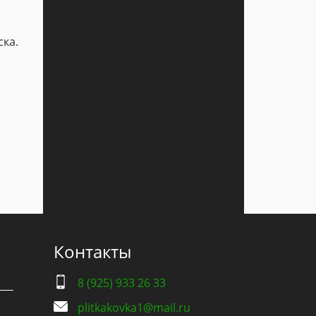
ска.
Контакты
8 (925) 933 26 33
plitkakovka1@mail.ru