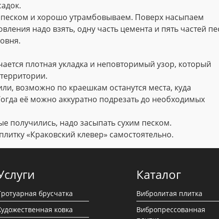
садок.
 песком и хорошо утрамбовываем. Поверх насыпаем
вления надо взять, одну часть цемента и пять частей пе
овня.
чается плотная укладка и неповторимый узор, который
территории.
или, возможно по краешкам останутся места, куда
огда её можно аккуратно подрезать до необходимых
ые получились, надо засыпать сухим песком.
плитку «Краковский клевер» самостоятельно.
Услуги
Каталог
Тротуарная брусчатка
Вибролитая плитка
Художественная ковка
Вибропрессованная