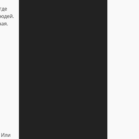
где
людей.
ная.
 Или